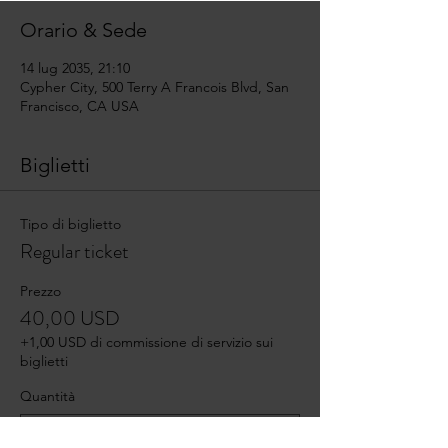
Orario & Sede
14 lug 2035, 21:10
Cypher City, 500 Terry A Francois Blvd, San
Francisco, CA USA
Biglietti
Tipo di biglietto
Regular ticket
Prezzo
40,00 USD
+1,00 USD di commissione di servizio sui
biglietti
Quantità