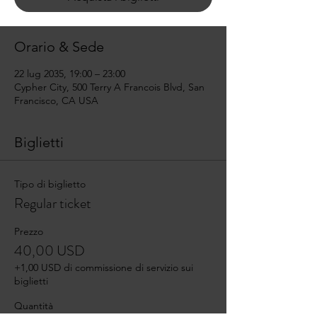
Orario & Sede
22 lug 2035, 19:00 – 23:00
Cypher City, 500 Terry A Francois Blvd, San
Francisco, CA USA
Biglietti
Tipo di biglietto
Regular ticket
Prezzo
40,00 USD
+1,00 USD di commissione di servizio sui
biglietti
Quantità